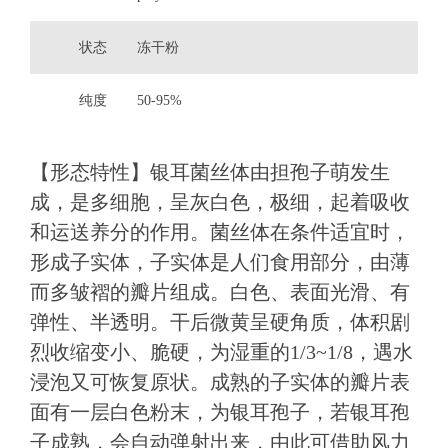
状态
冻干粉
纯度
50-95%
【形态特性】银耳菌丝体由担孢子萌发生
成，是多细胞，呈灰白色，极细，起着吸收
和运送养分的作用。菌丝体在条件适宜时，
形成子实体，子实体是人们食用部分，由薄
而多皱褶的瓣片组成。白色、表面光滑、有
弹性、半透明。干后微黄呈硬角质，体积剧
烈收缩变小、脆硬，为湿重的1/3~1/8，遇水
浸泡又可恢复原状。成熟的子实体的瓣片表
面有一层白色粉末，为银耳孢子，若银耳孢
子成熟，会自动弹射出来，由此可借助风力