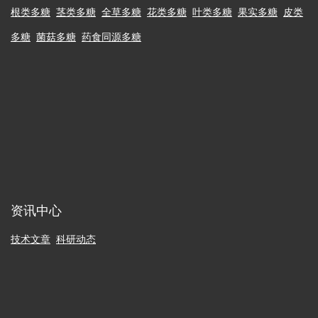
根类多糖
茎类多糖
全草多糖
花类多糖
叶类多糖
果实多糖
皮类
多糖
菌菇多糖
药食同源多糖
资讯中心
技术文章
科研动态