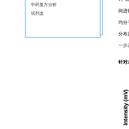
中药复方分析
间进
试剂盒
均分
分布
一步
针对