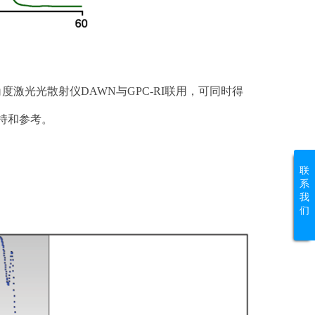
度激光光散射仪DAWN与GPC-RI联用，可同时得
持和参考。
联
系
我
们